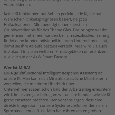
Auszubildenen.
Keine KI funktioniert auf Anhieb perfekt. Jede KI, die auf
Wahrscheinlichkeitsprognosen basiert, neigt zu
Halluzinationen. Mira benötigt daher zuerst ein
Grundverständnis für das Thema Glas. Das bringen wir ihr
gemeinsam mit einem Kunden bei. Ein spezifisches Training
findet dann kundenindividuell in Ihrem Unternehmen statt,
damit sie Ihre Abläufe bestens versteht. Mira wird Sie auch
in Zukunft in vielen weiteren Einsatzgebieten unterstützen,
u. a. auch in der A+W Smart Factory.
Wer ist MIRA?
MIRA (
M
ultifunctional
I
ntelligent
R
esponse
A
ssistant) ist
unsere KI. Man kann sich Mira als zusätzliche Mitarbeiterin
vorstellen, die mit ihrem Überblick über
Unternehmensdaten schon bald den Arbeitsalltag erleichtern
wird. Im letzten Jahr befragten wir unsere Kunden, wie sie KI
gerne einsetzen möchten. Der Konsens ergab, dass eine
direkte Integration in unsere Systeme zielführender als ein
Sprachassistent o. ä. ist. Mira hatte ihren ersten großen